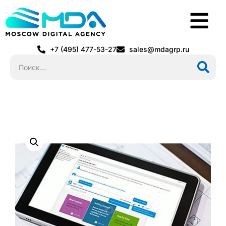
+7 (495) 477-53-27
sales@mdagrp.ru