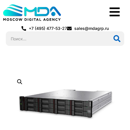
+7 (495) 477-53-27
sales@mdagrp.ru