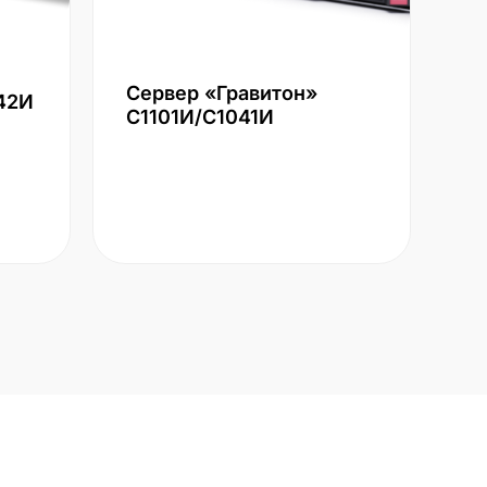
Сервер «Гравитон»
42И
С1101И/С1041И