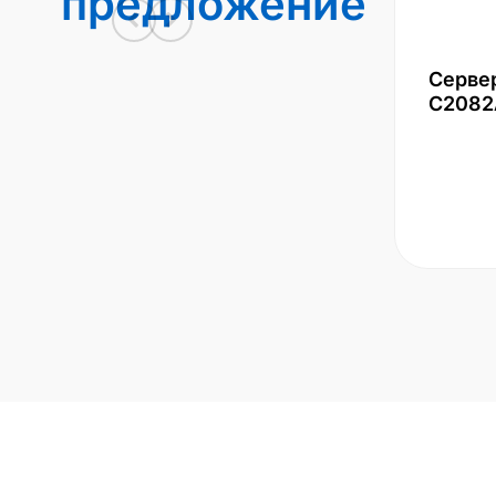
предложение
Серве
С2082