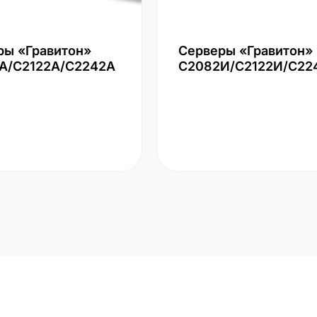
ры «Гравитон»
Серверы «Гравитон»
А/С2122А/С2242А
С2082И/С2122И/С22