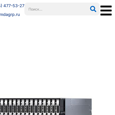
5) 477-53-27
mdagrp.ru