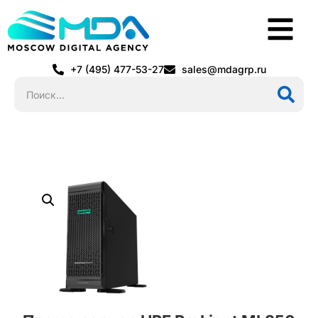
+7 (495) 477-53-27
sales@mdagrp.ru