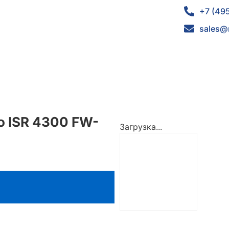
+7 (49
sales@
o ISR 4300 FW-
Загрузка...