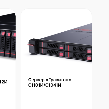
Сервер «Гравитон»
42И
С1101И/С1041И