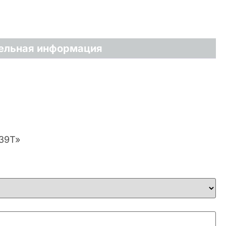
ельная информация
-39T»