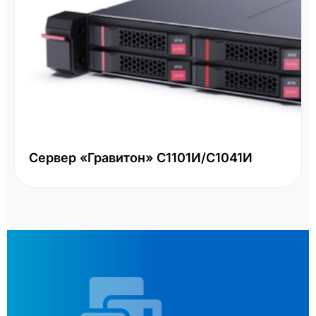
Сервер «Гравитон» С1101И/С1041И