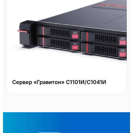
Сервер «Гравитон» С1101И/С1041И