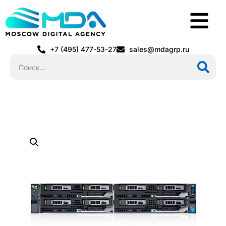
+7 (495) 477-53-27
sales@mdagrp.ru