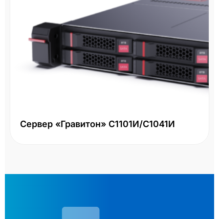
Сервер «Гравитон» С1101И/С1041И