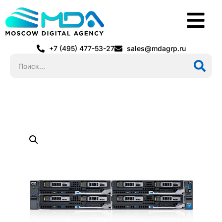
+7 (495) 477-53-27
sales@mdagrp.ru