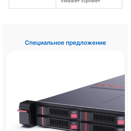
VMware® vSphere®
Специальное предложение