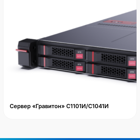
Сервер «Гравитон» С1101И/С1041И