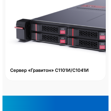
Сервер «Гравитон» С1101И/С1041И