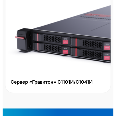
Сервер «Гравитон» С1101И/С1041И