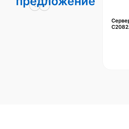
предложение
Серве
С2082