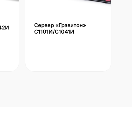
Сервер «Гравитон»
42И
С1101И/С1041И