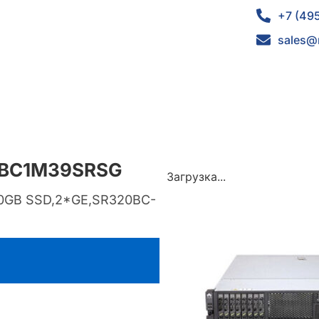
+7 (49
sales@
2 BC1M39SRSG
Загрузка...
80GB SSD,2*GE,SR320BC-