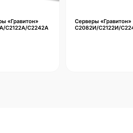
ры «Гравитон»
Серверы «Гравитон»
А/С2122А/С2242А
С2082И/С2122И/С22