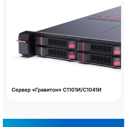
Сервер «Гравитон» С1101И/С1041И