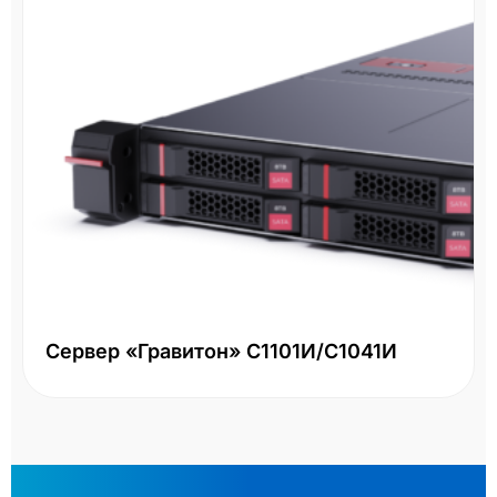
Сервер «Гравитон» С1101И/С1041И