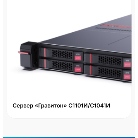
Сервер «Гравитон» С1101И/С1041И