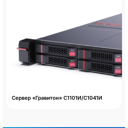
Сервер «Гравитон» С1101И/С1041И