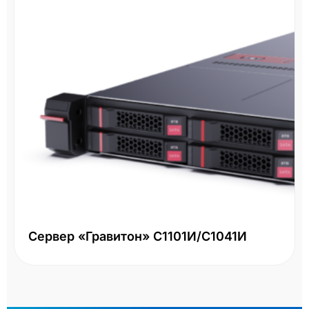
Сервер «Гравитон» С1101И/С1041И