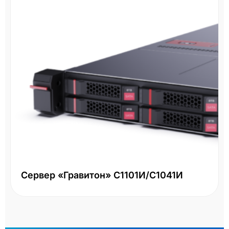
Сервер «Гравитон» С1101И/С1041И