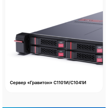
Сервер «Гравитон» С1101И/С1041И