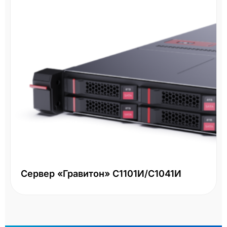
Сервер «Гравитон» С1101И/С1041И