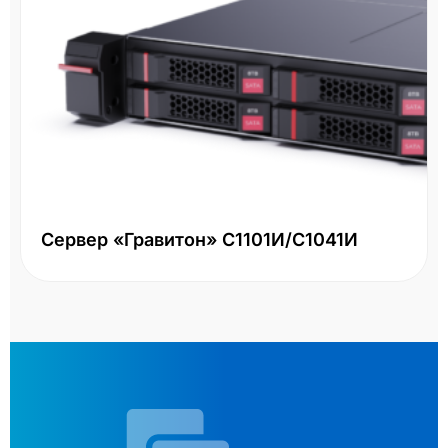
Сервер «Гравитон» С1101И/С1041И