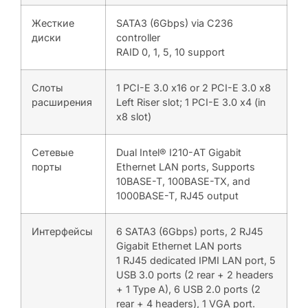
Жесткие
SATA3 (6Gbps) via C236
диски
controller
RAID 0, 1, 5, 10 support
Слоты
1 PCI-E 3.0 x16 or 2 PCI-E 3.0 x8
расширения
Left Riser slot; 1 PCI-E 3.0 x4 (in
x8 slot)
Сетевые
Dual Intel® I210-AT Gigabit
порты
Ethernet LAN ports, Supports
10BASE-T, 100BASE-TX, and
1000BASE-T, RJ45 output
Интерфейсы
6 SATA3 (6Gbps) ports, 2 RJ45
Gigabit Ethernet LAN ports
1 RJ45 dedicated IPMI LAN port, 5
USB 3.0 ports (2 rear + 2 headers
+ 1 Type A), 6 USB 2.0 ports (2
rear + 4 headers), 1 VGA port.