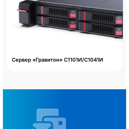
Сервер «Гравитон» С1101И/С1041И