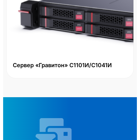
Сервер «Гравитон» С1101И/С1041И