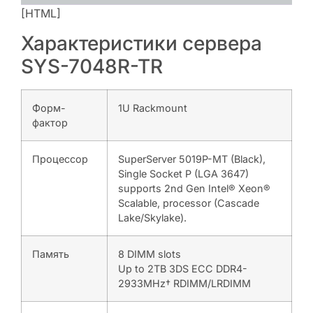
[HTML]
Характеристики сервера
SYS-7048R-TR
Форм-
1U Rackmount
фактор
Процессор
SuperServer 5019P-MT (Black),
Single Socket P (LGA 3647)
supports 2nd Gen Intel® Xeon®
Scalable, processor (Cascade
Lake/Skylake).
Память
8 DIMM slots
Up to 2TB 3DS ECC DDR4-
2933MHz† RDIMM/LRDIMM