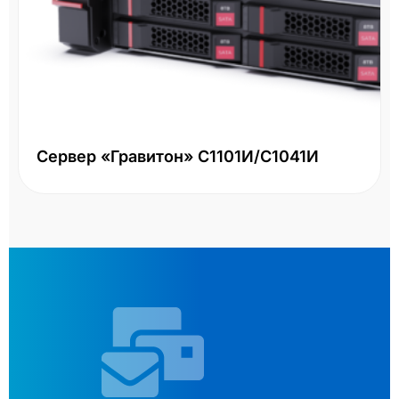
Сервер «Гравитон» С1101И/С1041И