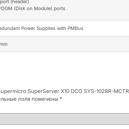
port (header)
rDOM (Disk on Module) ports
dundant Power Supplies with PMBus
 mm
 Supermicro SuperServer X10 DCO SYS-1028R-MCT
ельные поля помечены
*