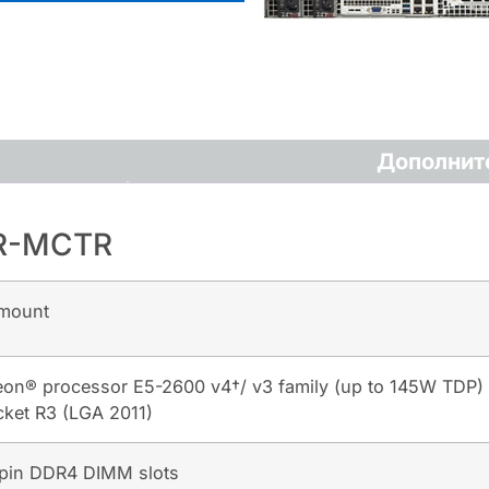
Дополнит
8R-MCTR
mount
Xeon® processor E5-2600 v4†/ v3 family (up to 145W TDP) 
cket R3 (LGA 2011)
pin DDR4 DIMM slots