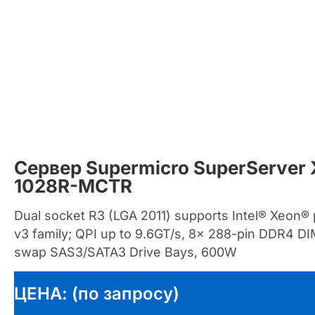
Сервер Supermicro SuperServer
1028R-MCTR
Dual socket R3 (LGA 2011) supports Intel® Xeon®
v3 family; QPI up to 9.6GT/s, 8x 288-pin DDR4 DI
swap SAS3/SATA3 Drive Bays, 600W
ЦЕНА: (по запросу)