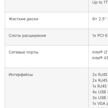
Up to 1
Жесткие диски
8x 2.5″
Слоты расширения
1x PCI-E
Сетевые порты
Intel® i
Intel® 
Интерфейсы
2x RJ45
2x RJ45 
1x RJ45
4x USB 3
3x USB 2
1x VGA 