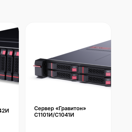
Сервер «Гравитон»
42И
С1101И/С1041И