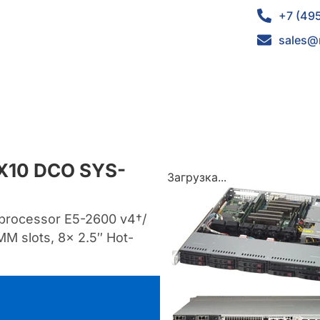
+7 (49
sales@
 X10 DCO SYS-
Загрузка...
 processor E5-2600 v4†/
MM slots, 8x 2.5″ Hot-