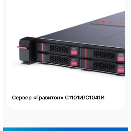
Сервер «Гравитон» С1101И/С1041И