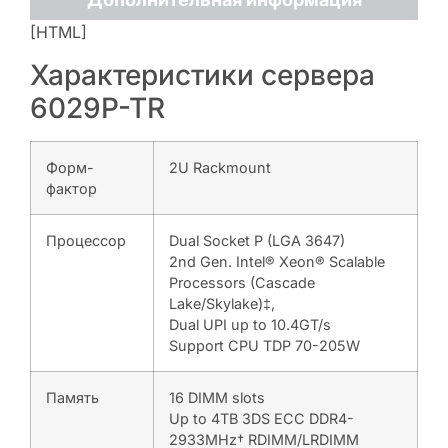
[HTML]
Характеристики сервера
6029P-TR
Форм-
2U Rackmount
фактор
Процессор
Dual Socket P (LGA 3647)
2nd Gen. Intel® Xeon® Scalable
Processors (Cascade
Lake/Skylake)‡,
Dual UPI up to 10.4GT/s
Support CPU TDP 70-205W
Память
16 DIMM slots
Up to 4TB 3DS ECC DDR4-
2933MHz† RDIMM/LRDIMM