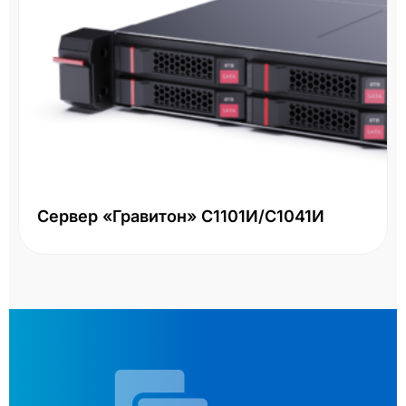
Сервер «Гравитон» С1101И/С1041И