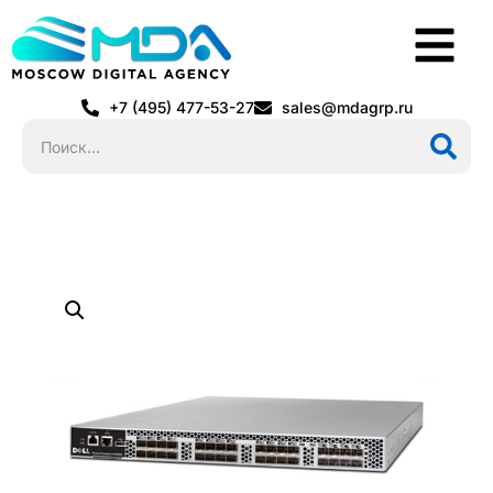
+7 (495) 477-53-27
sales@mdagrp.ru