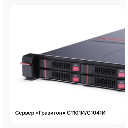
Сервер «Гравитон» С1101И/С1041И