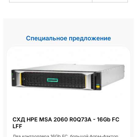
Специальное предложение
СХД HPE MSA 2060 R0Q73A - 16Gb FC
LFF
Два контроллера 16Gb FC, большой форм-фактор