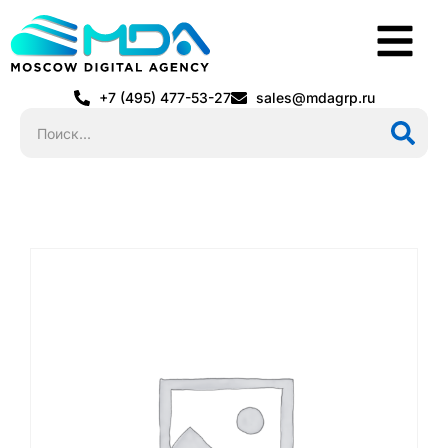
+7 (495) 477-53-27
sales@mdagrp.ru