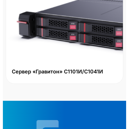
Сервер «Гравитон» С1101И/С1041И