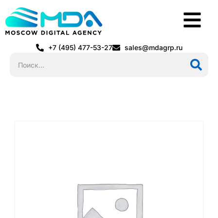
+7 (495) 477-53-27
sales@mdagrp.ru