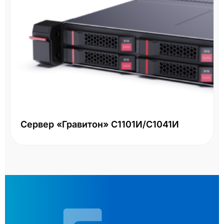
Сервер «Гравитон» С1101И/С1041И