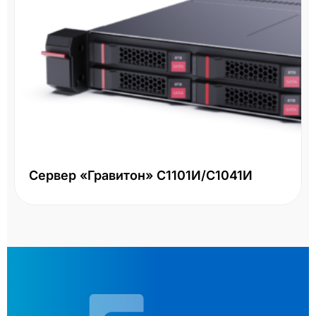
Сервер «Гравитон» С1101И/С1041И