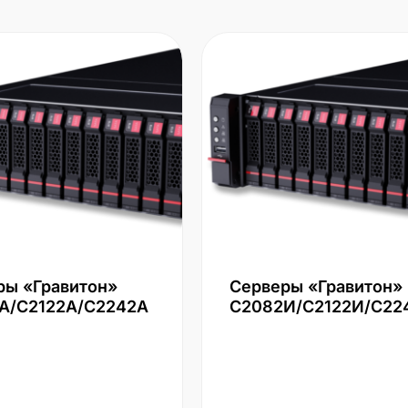
ры «Гравитон»
Серверы «Гравитон»
А/С2122А/С2242А
С2082И/С2122И/С22