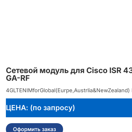
Сетевой модуль для Cisco ISR 
GA-RF
4GLTENIMforGlobal(Eurpe,Austrlia&NewZealan
ЦЕНА: (по запросу)
Оформить заказ