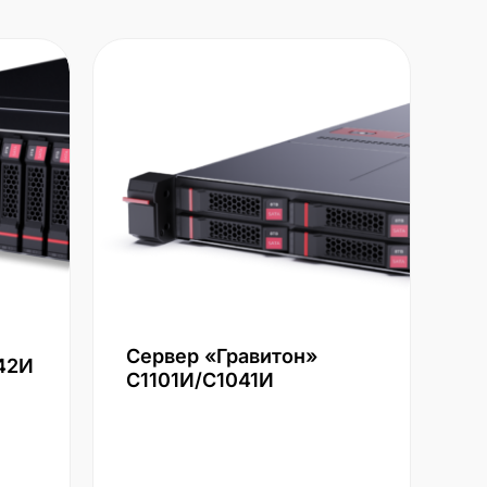
Сервер «Гравитон»
42И
С1101И/С1041И