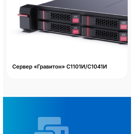
Сервер «Гравитон» С1101И/С1041И