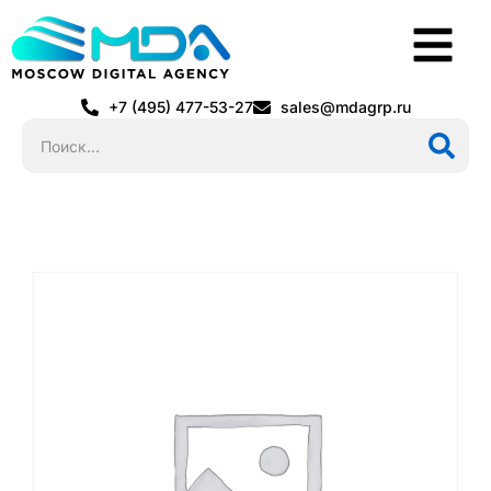
+7 (495) 477-53-27
sales@mdagrp.ru