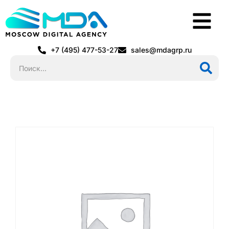
+7 (495) 477-53-27
sales@mdagrp.ru