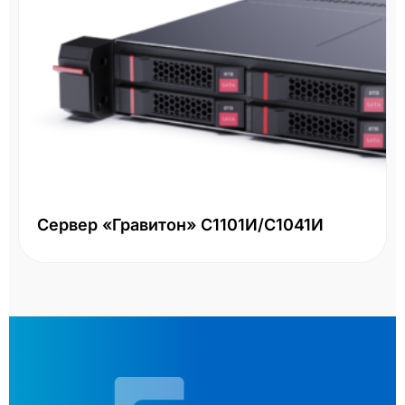
Сервер «Гравитон» С1101И/С1041И