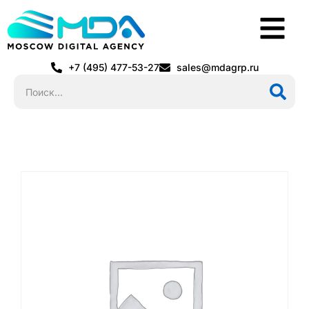
+7 (495) 477-53-27
sales@mdagrp.ru