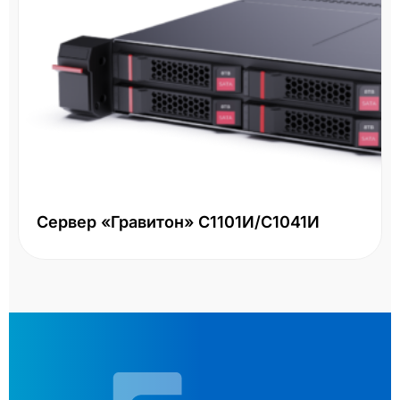
Сервер «Гравитон» С1101И/С1041И