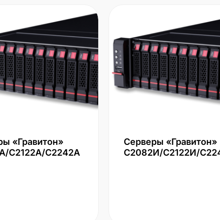
ры «Гравитон»
Серверы «Гравитон»
А/С2122А/С2242А
С2082И/С2122И/С22