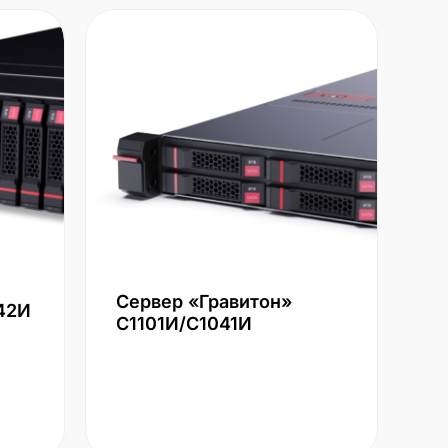
Сервер «Гравитон»
42И
С1101И/С1041И