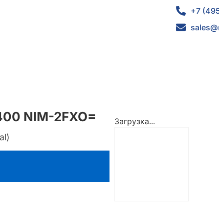
+7 (49
sales@
4400 NIM-2FXO=
Загрузка...
al)