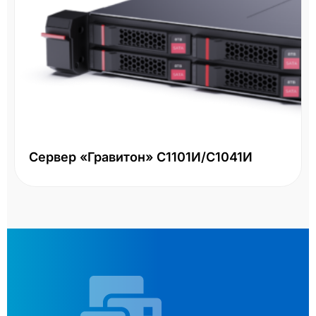
Сервер «Гравитон» С1101И/С1041И