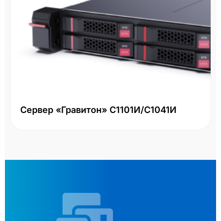
Сервер «Гравитон» С1101И/С1041И