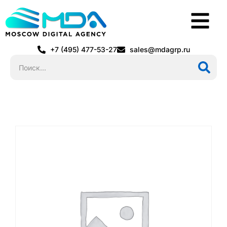
+7 (495) 477-53-27
sales@mdagrp.ru