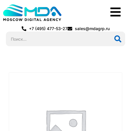
+7 (495) 477-53-27
sales@mdagrp.ru