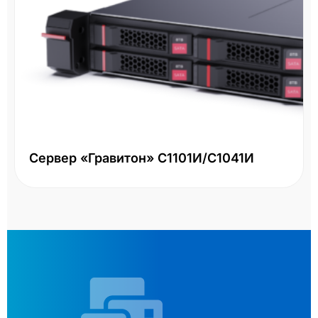
Сервер «Гравитон» С1101И/С1041И