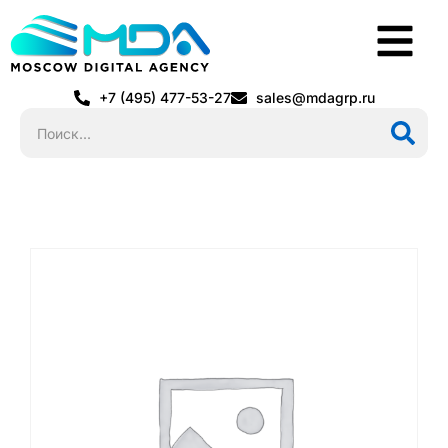
+7 (495) 477-53-27
sales@mdagrp.ru