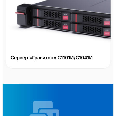
Сервер «Гравитон» С1101И/С1041И