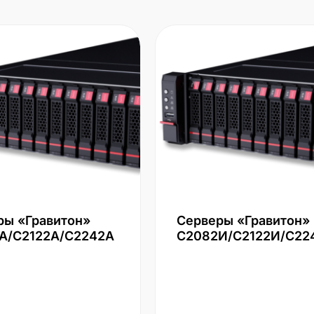
ры «Гравитон»
Серверы «Гравитон»
А/С2122А/С2242А
С2082И/С2122И/С22