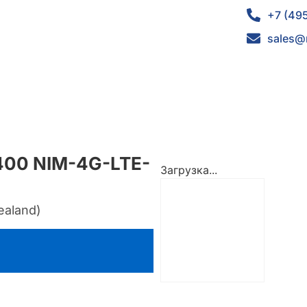
+7 (49
sales@
4400 NIM-4G-LTE-
Загрузка...
ealand)