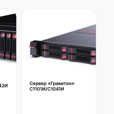
Сервер «Гравитон»
42И
С1101И/С1041И