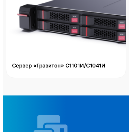
Сервер «Гравитон» С1101И/С1041И