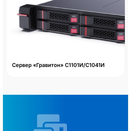
Сервер «Гравитон» С1101И/С1041И