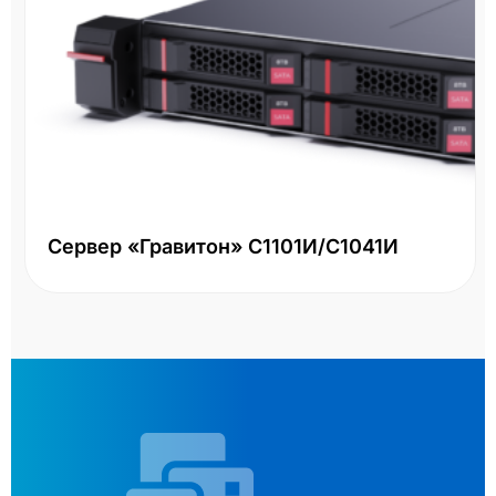
Сервер «Гравитон» С1101И/С1041И