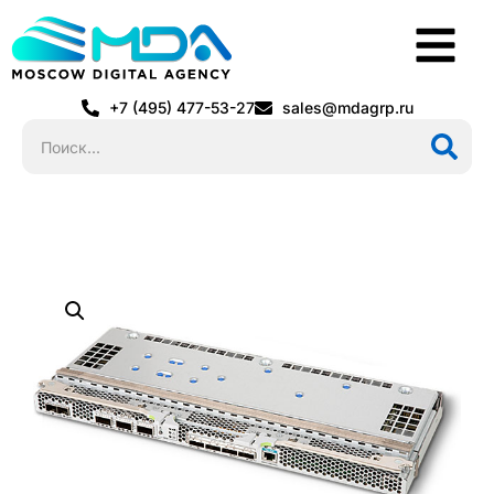
+7 (495) 477-53-27
sales@mdagrp.ru