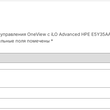
а управления OneView с iLO Advanced HPE E5Y35A
ельные поля помечены
*