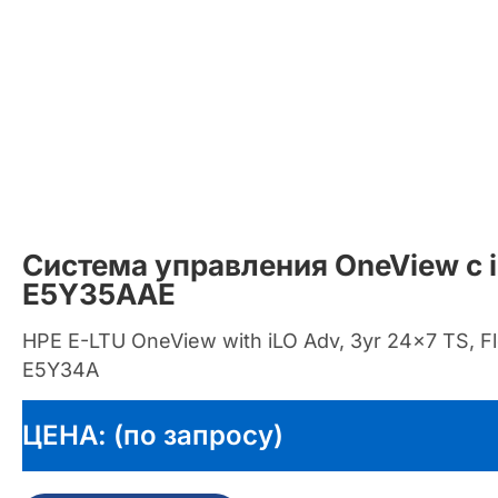
Система управления OneView с 
E5Y35AAE
HPE E-LTU OneView with iLO Adv, 3yr 24×7 TS, Fle
E5Y34A
ЦЕНА: (по запросу)