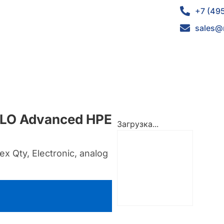
+7 (49
sales@
iLO Advanced HPE
Загрузка...
x Qty, Electronic, analog