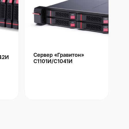
Сервер «Гравитон»
42И
С1101И/С1041И