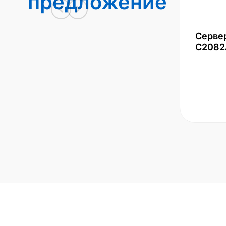
предложение
Серве
С2082