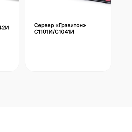
Сервер «Гравитон»
42И
С1101И/С1041И