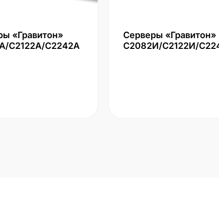
ры «Гравитон»
Серверы «Гравитон»
А/С2122А/С2242А
С2082И/С2122И/С22