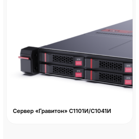
Сервер «Гравитон» С1101И/С1041И