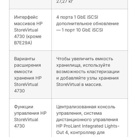
27,27 кг
Интерфейс
4 порта 1 GbE iSCSI
массивов HP
дополнительное обновление
StoreVirtual
— 1 порт 10 GbE iSCSI
4730 (кроме
B7E29A)
Варианты
Чтобы увеличить емкость
расширения
хранилища, используйте
емкости
возможность кластеризации
хранения HP
и добавляйте узлы хранения
StoreVirtual
StoreVirtual в массив.
4730
Функции
Централизованная консоль
управления HP
управления, система
StoreVirtual
дистанционного управления
4730
HP ProLiant Integrated Lights-
Out 4, контроллер для