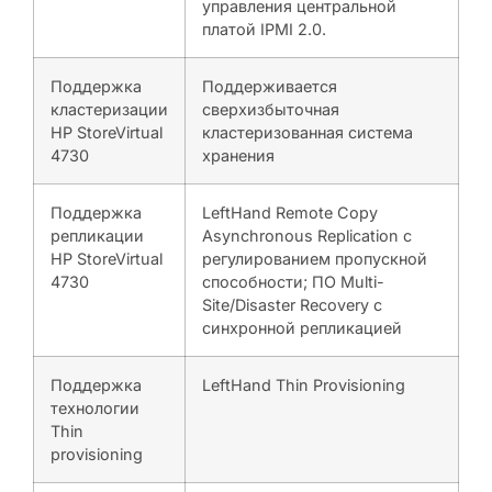
управления центральной
платой IPMI 2.0.
Поддержка
Поддерживается
кластеризации
сверхизбыточная
HP StoreVirtual
кластеризованная система
4730
хранения
Поддержка
LeftHand Remote Copy
репликации
Asynchronous Replication с
HP StoreVirtual
регулированием пропускной
4730
способности; ПО Multi-
Site/Disaster Recovery с
синхронной репликацией
Поддержка
LeftHand Thin Provisioning
технологии
Thin
provisioning